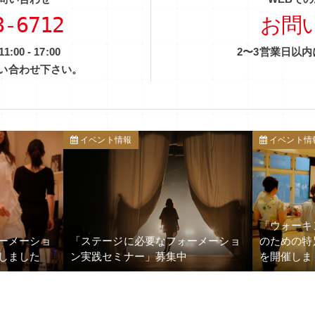
8-6712
お問
0 - 17:00
2〜3営業日以
い合わせ下さい。
イベント情報
イベント情
「ウォーキ
ーメーショ
「ステージに必要なフォーメーショ
のための特
しました
ン実践セミナー」募集中
を開催しま